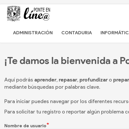
Pasar
al
contenido
Main
principal
ADMINISTRACIÓN
CONTADURIA
INFORMÁTI
navigation
¡Te damos la bienvenida a P
Aquí podrás
aprender
,
repasar
,
profundizar
o
prepa
mediante búsquedas por palabras clave.
Para iniciar puedes navegar por los diferentes recurs
Para solicitar tu registro o reportar algún problema co
Nombre de usuario